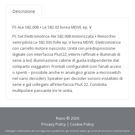
Descrizione
FS ALe 582.008 + Le 582.03 livrea MDVE ep. V
FS Set Elettromotrice Ale 582.008 motorizzata + Rimorchio
semi-pilota Le 582.030 folle ep. V livrea MDVE. Elettromotrice
con carrello motore nascosto. Unità con predisposizione
digitale con interfaccia PluX22, interni raffinati e illuminati di
serie a led; illuminazione cabine di guida indipendente dal
comparto viaggiatori. Frontali configurabili (con fanali accesi
o spenti – possibile anche in analogico grazie a microswitch
nel vano decoder). Speaker per decoder sonoro installato di
serie e già collegato all’interfaccia PluX 22. Condotta
multipolare passante tre le unita.
Raxo © 2026
Privacy Policy
|
Cookie Policy
Obblighi informativi per le erogazioni pubbliche: gli aiuti di Stato e gli aiuti de minimis ricevuti dalla