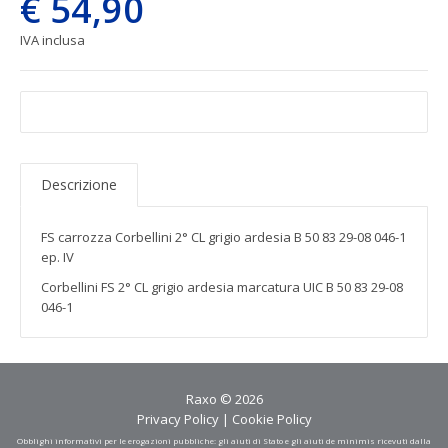
€ 54,90
IVA inclusa
Descrizione
FS carrozza Corbellini 2° CL grigio ardesia B 50 83 29-08 046-1
ep. IV
Corbellini FS 2° CL grigio ardesia marcatura UIC B 50 83 29-08
046-1
Raxo © 2026
Privacy Policy
|
Cookie Policy
Obblighi informativi per le erogazioni pubbliche: gli aiuti di Stato e gli aiuti de minimis ricevuti dalla