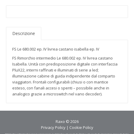
Descrizione
FS Le 680.002 ep. IV livrea castano isabella ep. IV
FS Rimorchio intermedio Le 680.002 ep. IV livrea castano
Isabella. Unità con predisposizione digitale con interfaccia
PluX22, interni raffinati e illuminati di serie a led;
illuminazione cabine di guida indipendente dal comparto
viaggiatori. Frontali configurabili (chiusi o con mantice
esteso, con fanali accesi o spenti – possibile anche in
analogico grazie a microswitch nel vano decoder).
Raxo © 2026
Privacy Policy
|
Cookie Policy
Obblighi informativi per le erogazioni pubbliche: gli aiuti di Stato e gli aiuti de minimis ricevuti dalla