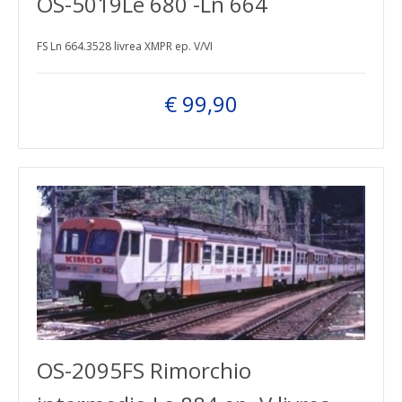
OS-5019Le 680 -Ln 664
FS Ln 664.3528 livrea XMPR ep. V/VI
€ 99,90
OS-2095FS Rimorchio