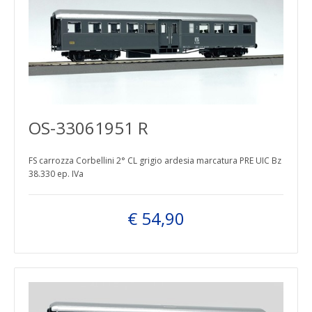
OS-33061951 R
FS carrozza Corbellini 2° CL grigio ardesia marcatura PRE UIC Bz
38.330 ep. IVa
€ 54,90