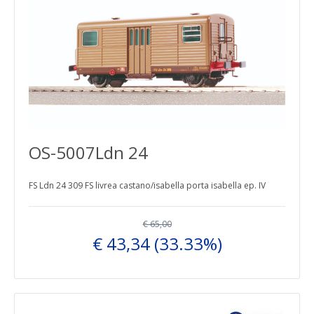
OS-5007Ldn 24
FS Ldn 24 309 FS livrea castano/isabella porta isabella ep. IV
€ 65,00
€ 43,34
(33.33%)