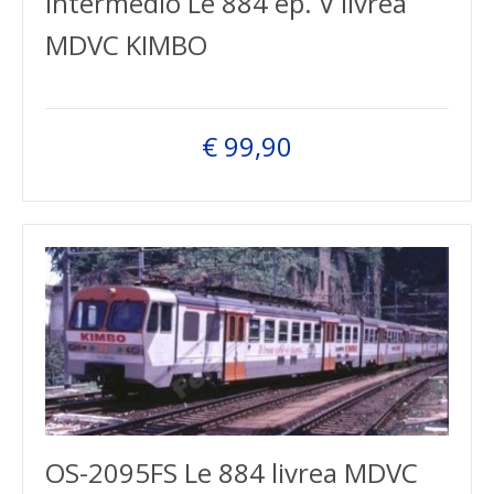
intermedio Le 884 ep. V livrea
MDVC KIMBO
€ 99,90
OS-2095FS Le 884 livrea MDVC