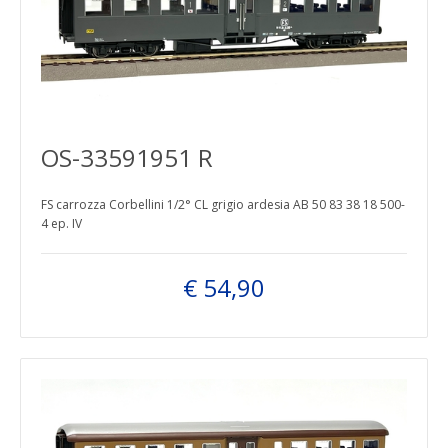
OS-33591951 R
FS carrozza Corbellini 1/2° CL grigio ardesia AB 50 83 38 18 500-
4 ep. IV
€ 54,90