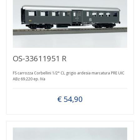
OS-33611951 R
FS carrozza Corbellini 1/2° CL grigio ardesia marcatura PRE UIC
ABz 69.220 ep. IVa
€ 54,90