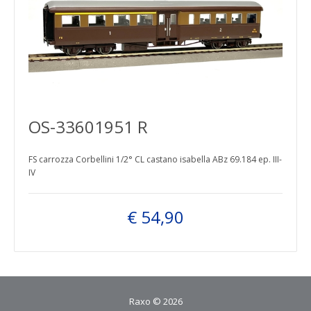
OS-33601951 R
FS carrozza Corbellini 1/2° CL castano isabella ABz 69.184 ep. III-
IV
€ 54,90
Raxo © 2026