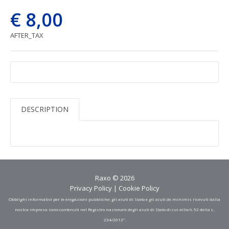
€ 8,00
AFTER_TAX
DESCRIPTION
Raxo © 2026
Privacy Policy
|
Cookie Policy
Obblighi informativi per le erogazioni pubbliche: gli aiuti di Stato e gli aiuti de minimis ricevuti dalla
nostra impresa sono contenuti nel Registro nazionale degli aiuti di Stato di cui all’art. 52 della L.
234/2012”.