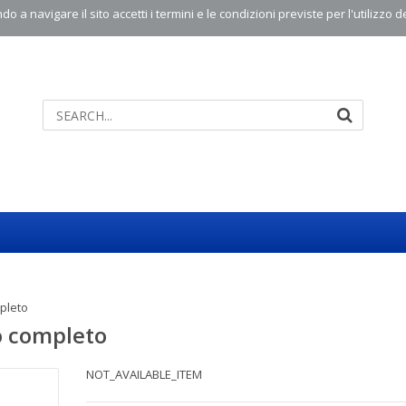
o a navigare il sito accetti i termini e le condizioni previste per l'utilizzo d
pleto
o completo
NOT_AVAILABLE_ITEM