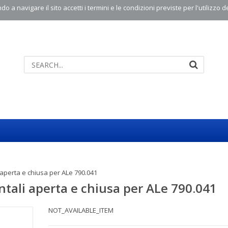
o a navigare il sito accetti i termini e le condizioni previste per l'utilizzo d
 aperta e chiusa per ALe 790.041
ntali aperta e chiusa per ALe 790.041
NOT_AVAILABLE_ITEM