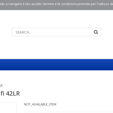
o a navigare il sito accetti i termini e le condizioni previste per l'utilizzo d
LR
fi 42LR
NOT_AVAILABLE_ITEM