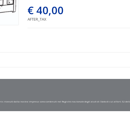
€ 40,00
AFTER_TAX
mis ricevuti dalla nostra impresa sono contenuti nel Registro nazionale degli aiuti di Stato di cui all’art. 52 dell