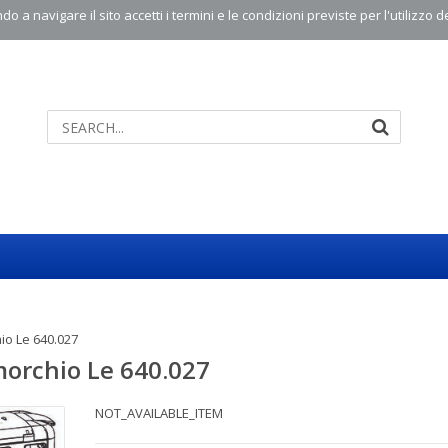
o a navigare il sito accetti i termini e le condizioni previste per l'utilizzo d
io Le 640.027
morchio Le 640.027
NOT_AVAILABLE_ITEM