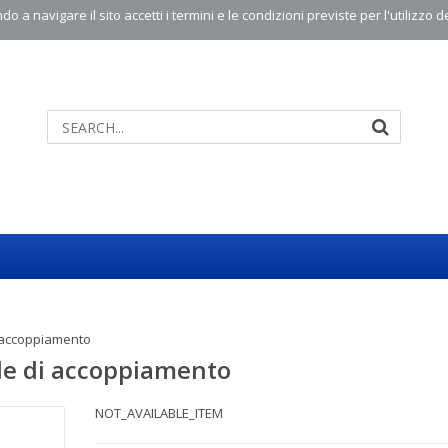
o a navigare il sito accetti i termini e le condizioni previste per l'utilizzo d
i accoppiamento
lle di accoppiamento
NOT_AVAILABLE_ITEM