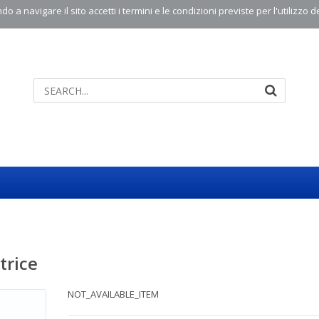
o a navigare il sito accetti i termini e le condizioni previste per l'utilizzo d
trice
NOT_AVAILABLE_ITEM