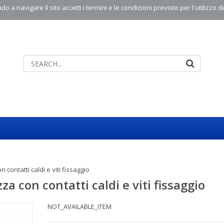
o a navigare il sito accetti i termini e le condizioni previste per l'utilizzo d
 contatti caldi e viti fissaggio
a con contatti caldi e viti fissaggio
NOT_AVAILABLE_ITEM